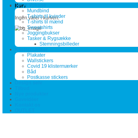
Tøj til Voksne
Kurv
Mundbind
T-shirts til kvinder
Ingen varer i kurven.
T-shirts til mænd
Sweatshirts
Joggingbukser
Tasker & Rygsække
Stemningsbilleder
Klistermærker
Plakater
Wallstickers
Covid 19 klistermærker
Båd
Postkasse stickers
Design selv
Tilbud
Nye produkter
Gaveidéer
Kontakt os
OUTLET