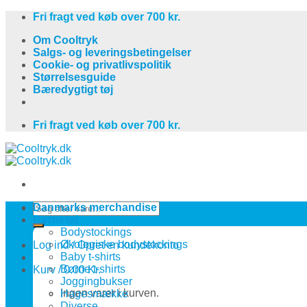
Skip
Fri fragt ved køb over 700 kr.
to
Om Cooltryk
content
Salgs- og leveringsbetingelser
Cookie- og privatlivspolitik
Størrelsesguide
Bæredygtigt tøj
Fri fragt ved køb over 700 kr.
Søg
Danmarks merchandise
efter:
Børnetøj
Bodystockings
Økologiske bodystockings
Log ind / Opret en kundekonto
Baby t-shirts
Børne t-shirts
Kurv /
0.00
Kr.
Joggingbukser
Ingen varer i kurven.
Hagesmække
Diverse